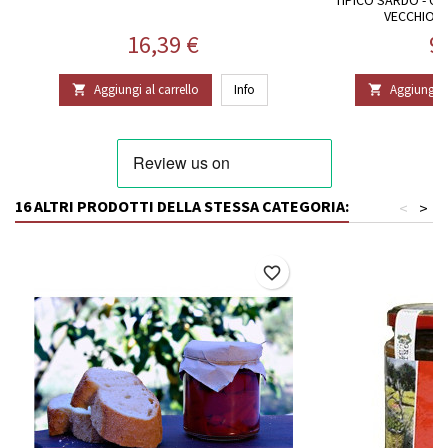
VECCHIO F
Prezzo
P
16,39 €
9
Aggiungi al carrello
Info
Aggiungi al


16 ALTRI PRODOTTI DELLA STESSA CATEGORIA:
<
>
favorite_border