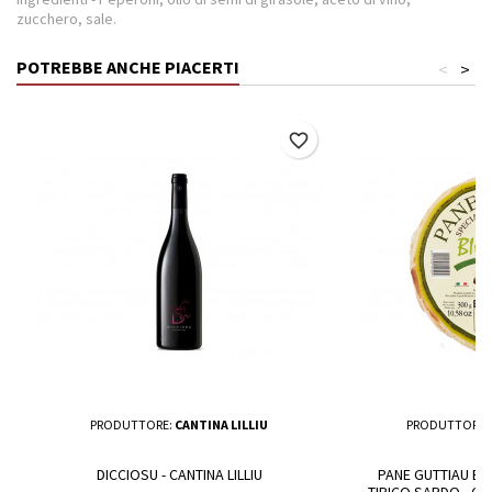
zucchero, sale.
POTREBBE ANCHE PIACERTI
<
>
favorite_border
PRODUTTORE:
CANTINA LILLIU
PRODUTTORE:
DICCIOSU - CANTINA LILLIU
PANE GUTTIAU B
TIPICO SARDO - CO