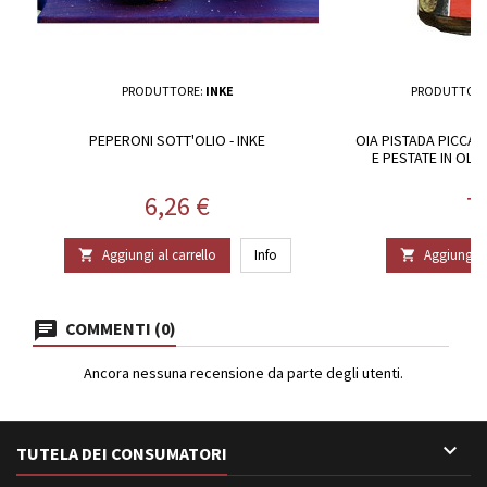
PRODUTTORE:
INKE
PRODUTTORE
PEPERONI SOTT'OLIO - INKE
OIA PISTADA PICCAN
E PESTATE IN OLI
Prezzo
P
6,26 €
7
Aggiungi al carrello
Info
Aggiungi al


COMMENTI (0)
Ancora nessuna recensione da parte degli utenti.

TUTELA DEI CONSUMATORI