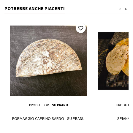
POTREBBE ANCHE PIACERTI
<
>
favorite_border
PRODUTTORE:
SU PRANU
PRODUTTO
FORMAGGIO CAPRINO SARDO - SU PRANU
SPIANAD