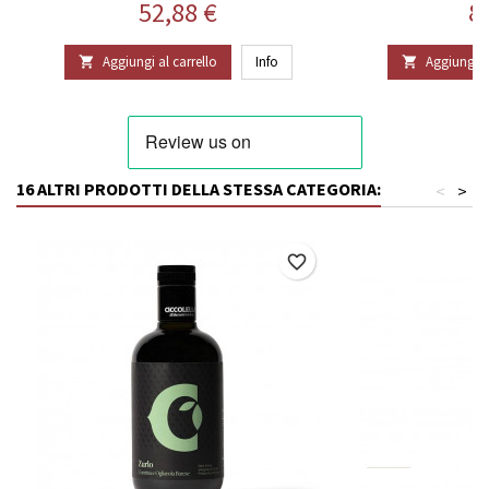
Prezzo
P
52,88 €
8
Aggiungi al carrello
Info
Aggiungi al


16 ALTRI PRODOTTI DELLA STESSA CATEGORIA:
<
>
favorite_border