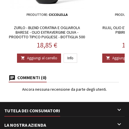
PRODUTTORE:
CICCOLELLA
PRODUTT
ZURLO - BLEND CORATINA E OGLIAROLA
RUJU, OLIO EV
BARESE - OLIO EXTRAVERGINE OLIVA -
PIBIRED
PRODOTTO TIPICO PUGLIESE - BOTTIGLIA 500
ML - CICCOLELLA
Prezzo
Pr
18,85 €
15
Aggiungi al carrello
Info
Aggiungi al


COMMENTI (0)
Ancora nessuna recensione da parte degli utenti.

TUTELA DEI CONSUMATORI

LA NOSTRA AZIENDA