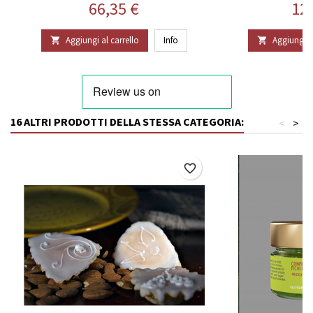
Prezzo
Pr
66,35 €
12
Aggiungi al carrello
Info
Aggiungi al


16 ALTRI PRODOTTI DELLA STESSA CATEGORIA:
<
>
favorite_border