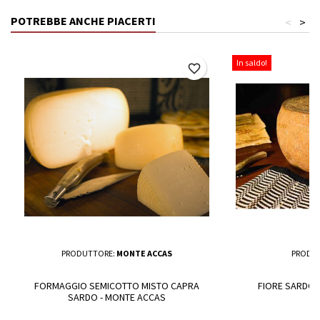
POTREBBE ANCHE PIACERTI
<
>
In saldo!
favorite_border
PRODUTTORE:
MONTE ACCAS
PRODU
FORMAGGIO SEMICOTTO MISTO CAPRA
FIORE SARDO 
SARDO - MONTE ACCAS