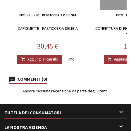
PRODUTTORE:
PASTICCERIA DELIGIA
PRODUTT
CAPIGLIETTE - PASTICCERIA DELIGIA
CONFETTURA DI FICHI
- 
Prezzo
Pr
30,45 €
13
Aggiungi al carrello
Info
Aggiungi al


COMMENTI (0)
Ancora nessuna recensione da parte degli utenti.

TUTELA DEI CONSUMATORI

LA NOSTRA AZIENDA