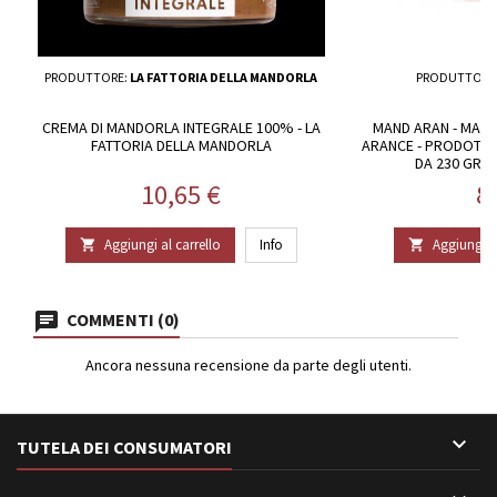
PRODUTTORE:
LA FATTORIA DELLA MANDORLA
PRODUTTORE
CREMA DI MANDORLA INTEGRALE 100% - LA
MAND ARAN - MARM
FATTORIA DELLA MANDORLA
ARANCE - PRODOTTA
DA 230 GR 
Prezzo
P
10,65 €
8
Aggiungi al carrello
Info
Aggiungi al


COMMENTI (0)
Ancora nessuna recensione da parte degli utenti.

TUTELA DEI CONSUMATORI