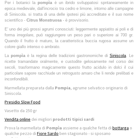
Per i botanici la
pompìa
è un ibrido sviluppatosi spntaneamente in
epoca medievale, dall'incrocio tra cedro e limone, intorno alle campagne
di Siniscola. si tratta di una delle ipotesi più accreditate e il suo nome
scientifico -
Citrus Monstruosa
- è provvisorio.
E' uno dei più grossi agrumi conosciuti: leggermente appiatito ai poli e di
forma irregolare, può raggiungere un peso pari o superiore ai 700 gr.
Quando il frutto è maturo, la caratteristica buccia rugosa assume un
colore giallo intenso o ambrato.
La
pompìa
è la regina delle tradizioni gastronomiche di
Siniscola
. Le
ricette tramandate oralmente, e custodite gelosamente nel corso dei
secoli, trasformano magicamente questo frutto acidulo in dolci il cui
particolare sapore racchiude un retrogusto amaro che li rende prelibati e
inconfondibili.
Marmellata preparata dalla
Pompia
, agrume selvatico originario di
Siniscola.
Presidio Slow Food
Vasetto da 250 gr
Vendita online
dei migliori
prodotti tipici sardi
Prova la marmellata di
Pompìa
assieme a qualche fetta di
bottarga
o
qualche pezzo di
Fiore Sardo
ben stagionato - si sposano