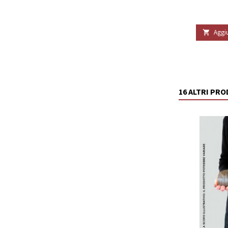
Aggiu

16 ALTRI PR