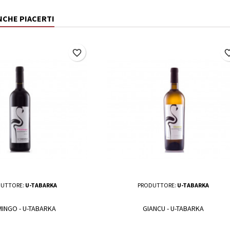
NCHE PIACERTI
favorite_border
favorite_
UTTORE:
U-TABARKA
PRODUTTORE:
U-TABARKA
MINGO - U-TABARKA
GIANCU - U-TABARKA