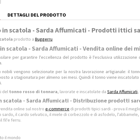
E
DETTAGLI DEL PRODOTTO
 in scatola - Sarda Affumicati - Prodotti ittici s
scatola
prodotto a
Buggerru
in scatola - Sarda Affumicati - Vendita online dei mi
ilare per garantire l'eccellenza del prodotto è l'esclusiva utilizzazione
a.
iù nobili vengono selezionate per la nostra lavorazione artigianale: il to
osto a stagionatura per almeno sei mesi. Quindi il tonno viene inscatolato in
i.
li del
tonno rosso
di tonnara
, lavorate e inscatolate da
Sarda Affumicati
,
n scatola - Sarda Affumicati - Distribuzione prodotti sar
 vendita online sul nostro
e-commerce
di prodotti tipici sardi - prova il me
sardo, il cardo selvatico, il miele di corbezzolo e di asfodelo, l'abbamele, l
il fil'e ferru.
tto il mondo