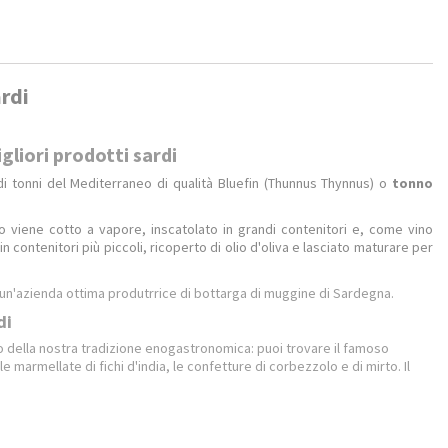
ardi
gliori prodotti sardi
 di tonni del Mediterraneo di qualità Bluefin (Thunnus Thynnus) o
tonno
nno viene cotto a vapore, inscatolato in grandi contenitori e, come vino
 contenitori più piccoli, ricoperto di olio d'oliva e lasciato maturare per
 un'azienda ottima produtrrice di bottarga di muggine di Sardegna.
di
glio della nostra tradizione enogastronomica: puoi trovare il famoso
e marmellate di fichi d'india, le confetture di corbezzolo e di mirto. Il