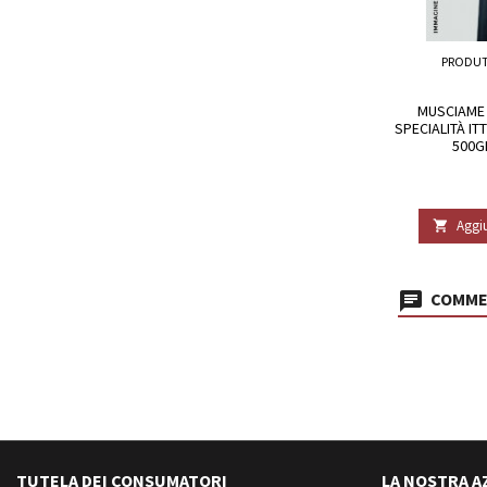
PRODUT
MUSCIAME 
SPECIALITÀ IT
500G
Aggiu

COMMEN
TUTELA DEI CONSUMATORI
LA NOSTRA A