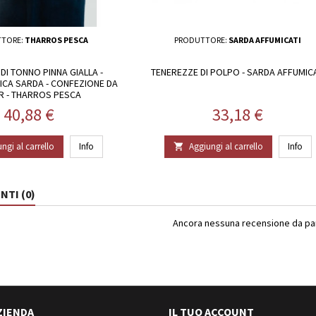
TORE:
THARROS PESCA
PRODUTTORE:
SARDA AFFUMICATI
DI TONNO PINNA GIALLA -
TENEREZZE DI POLPO - SARDA AFFUMICA
TICA SARDA - CONFEZIONE DA
R - THARROS PESCA
Prezzo
Prezzo
40,88 €
33,18 €
ngi al carrello
Info
Aggiungi al carrello
Info

TI (0)
Ancora nessuna recensione da part
ZIENDA
IL TUO ACCOUNT