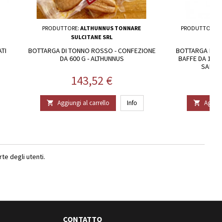
PRODUTTORE:
ALTHUNNUS TONNARE
PRODUTTORE:
SULCITANE SRL
TI
BOTTARGA DI TONNO ROSSO - CONFEZIONE
BOTTARGA DI MU
DA 600 G - ALTHUNNUS
BAFFE DA 102/
SARDO
Prezzo
143,52 €
Aggiungi al carrello
Info
Aggiun


e degli utenti.
CONTATTO