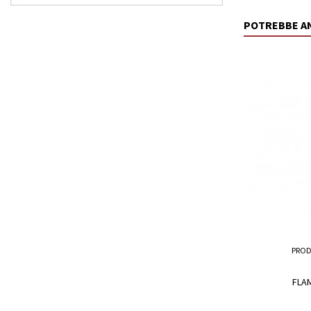
POTREBBE A
PROD
FLA