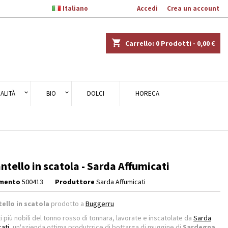

Italiano
Benvenuto,
Accedi
o
Crea un account
×
×
×
shopping_cart
Carrello:
0
Prodotti - 0,00 €
ALITÀ
BIO
DOLCI
HORECA
i
i
ntello in scatola - Sarda Affumicati
imento
500413
Produttore
Sarda Affumicati
ello in scatola
prodotto a
Buggerru
i più nobili del tonno rosso di tonnara, lavorate e inscatolate da
Sarda
cati
, un'azienda ottima produtrrice di bottarga di muggine di
Sardegna
.