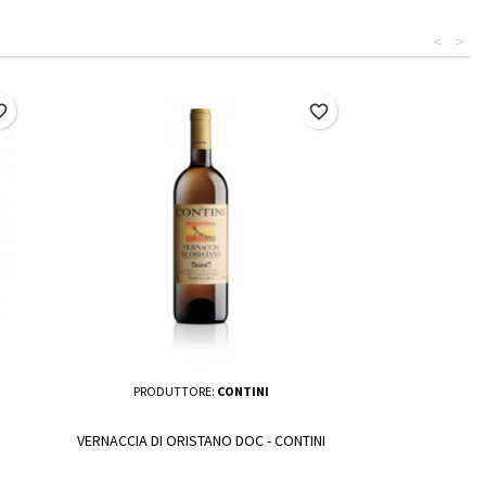
<
>
border
favorite_border
PRODUTTORE:
CONTINI
VERNACCIA DI ORISTANO DOC - CONTINI