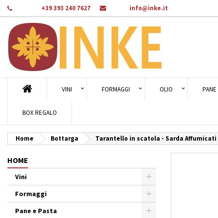
Telefono:
+39 393 240 7627
E-mail:
info@inke.it
Ag
Cr
A
add_circle_outline
Dev
Nom
des
VINI
FORMAGGI
OLIO
PANE 
BOX REGALO
Home
Bottarga
Tarantello in scatola - Sarda Affumicati
HOME
Vini
Formaggi
Pane e Pasta