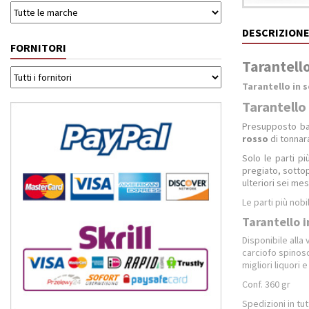
DESCRIZION
FORNITORI
Tarantello
Tarantello in 
Tarantello 
P
resupposto bas
rosso
di tonnar
Solo le parti p
pregiato, sottop
ulteriori sei mes
Le parti più nobi
Tarantello i
Disponibile alla
carciofo spinoso 
migliori liquori e 
Conf. 360 gr
Spedizioni in tu