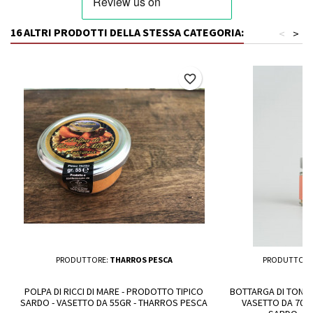
16 ALTRI PRODOTTI DELLA STESSA CATEGORIA:
<
>
favorite_border
PRODUTTORE:
THARROS PESCA
PRODUTTORE
POLPA DI RICCI DI MARE - PRODOTTO TIPICO
BOTTARGA DI TONN
SARDO - VASETTO DA 55GR - THARROS PESCA
VASETTO DA 70G