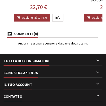
SARDO - 
Prezzo
Pr
22,70 €
28
Aggiungi al carrello
Info
Aggiungi al


COMMENTI (0)
Ancora nessuna recensione da parte degli utenti.

TUTELA DEI CONSUMATORI

LA NOSTRA AZIENDA

IL TUO ACCOUNT

CONTATTO