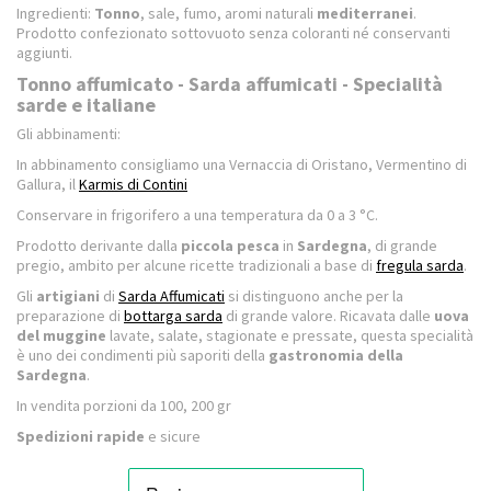
Ingredienti:
Tonno
, sale, fumo, aromi naturali
mediterranei
.
Prodotto confezionato sottovuoto senza coloranti né conservanti
aggiunti.
Tonno affumicato - Sarda affumicati - Specialità
sarde e italiane
Gli abbinamenti:
In abbinamento consigliamo una Vernaccia di Oristano, Vermentino di
Gallura, il
Karmis di Contini
Conservare in frigorifero a una temperatura da 0 a 3 °C.
Prodotto derivante dalla
piccola pesca
in
Sardegna
, di grande
pregio, ambito per alcune ricette tradizionali a base di
fregula sarda
.
Gli
artigiani
di
Sarda Affumicati
si distinguono anche per la
preparazione di
bottarga sarda
di grande valore. Ricavata dalle
uova
del muggine
lavate, salate, stagionate e pressate, questa specialità
è uno dei condimenti più saporiti della
gastronomia della
Sardegna
.
In vendita porzioni da 100, 200 gr
Spedizioni rapide
e sicure