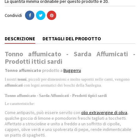
La quantità minima ordinabile per questo prodotto è 20.
Condividi
DESCRIZIONE
DETTAGLI DEL PRODOTTO
Tonno affumicato - Sarda Affumicati -
Prodotti ittici sardi
Tonno affumicato
prodotto a
Buggerru
I nostri
tonni
, piccoli per dimensioni e molto saporiti nelle carni, vengono
affumicati
con legni aromatici dei boschi della Sardegna.
Tonno affumicato - Sarda Affumicati - Prodotti tipici sardi
Le caratteristiche:
Come antipasto, può essere servito con
olio extravergine di oliva
,
qualche goccia di limone e pomodorini freschi tagliati a tocchetti.
Affettato a striscioline e unito a freddo a un soffritto di cipolle,
capperi, olive verdi e una spolverata di pepe, rende indimenticabile
un piatto di spaghetti.