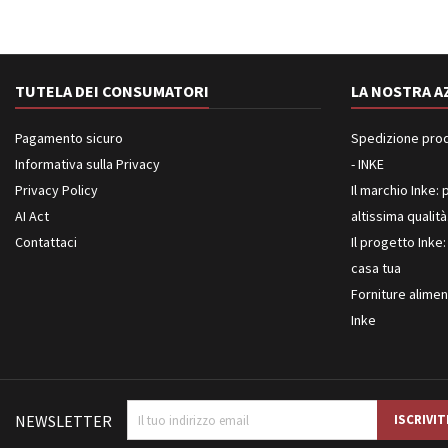
TUTELA DEI CONSUMATORI
LA NOSTRA A
Pagamento sicuro
Spedizione prodot
Informativa sulla Privacy
- INKE
Privacy Policy
Il marchio Inke: p
AI Act
altissima qualità
Contattaci
Il progetto Inke:
casa tua
Forniture aliment
Inke
NEWSLETTER