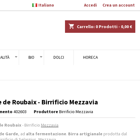

Italiano
Benvenuto,
Accedi
o
Crea un account
×
×
×
shopping_cart
Carrello:
0
Prodotti - 0,00 €
ALITÀ
BIO
DOLCI
HORECA
i
i
 de Roubaix - Birrificio Mezzavia
imento
402603
Produttore
Birrificio Mezzavia
de Roubaix
- Birrificio
Mezzavia
 de Garde
, ad
alta fermentazione
.
Birra artigianale
prodotta dal
rrificio di
Selargius
,
Mezzavia