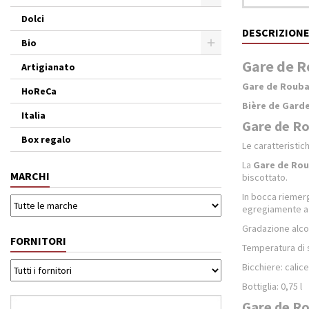
Dolci
DESCRIZION
Bio
Gare de Ro
Artigianato
Gare de Rouba
HoReCa
Bière de Gard
Italia
Gare de Rou
Box regalo
Le caratteristic
La
Gare de Rou
MARCHI
biscottato.
In bocca riemerg
egregiamente 
Gradazione alco
FORNITORI
Temperatura di s
Bicchiere: calic
Bottiglia: 0,75 l
Gare de Rou