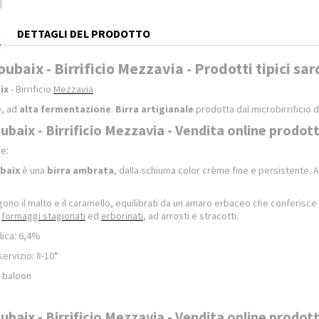
E
DETTAGLI DEL PRODOTTO
ubaix - Birrificio Mezzavia - Prodotti tipici sar
ix
- Birrificio
Mezzavia
e
, ad
alta fermentazione
.
Birra artigianale
prodotta dal microbirrificio 
baix - Birrificio Mezzavia - Vendita online prodotti
he:
baix
è una
birra ambrata
, dalla schiuma color crème fine e persistente. 
ono il malto e il caramello, equilibrati da un amaro erbaceo che conferisce
a
formaggi stagionati
ed
erborinati
, ad arrosti e stracotti.
lica: 6,4%
ervizio: 8-10°
e baloon
baix - Birrificio Mezzavia - Vendita online prodotti