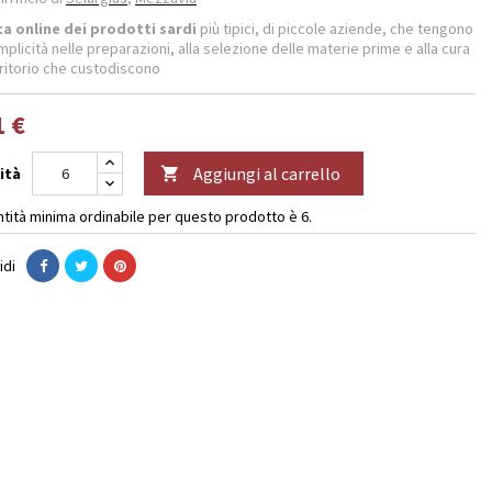
a online dei prodotti sardi
più tipici, di piccole aziende, che tengono
mplicità nelle preparazioni, alla selezione delle materie prime e alla cura
rritorio che custodiscono
1 €
Aggiungi al carrello
ità

ntità minima ordinabile per questo prodotto è 6.
idi