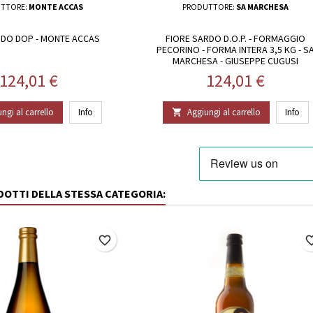
TTORE:
MONTE ACCAS
PRODUTTORE:
SA MARCHESA
RDO DOP - MONTE ACCAS
FIORE SARDO D.O.P. - FORMAGGIO
PECORINO - FORMA INTERA 3,5 KG - S
MARCHESA - GIUSEPPE CUGUSI
Prezzo
Prezzo
124,01 €
124,01 €
ngi al carrello
Info
Aggiungi al carrello
Info

ODOTTI DELLA STESSA CATEGORIA:
favorite_border
favorite_