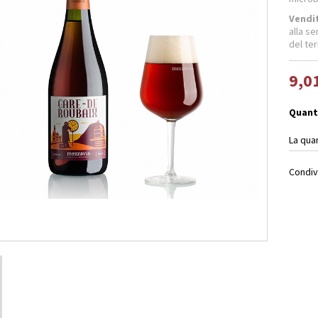
Vendit
alla se
del te
9,0
Quant
La qua
Condiv