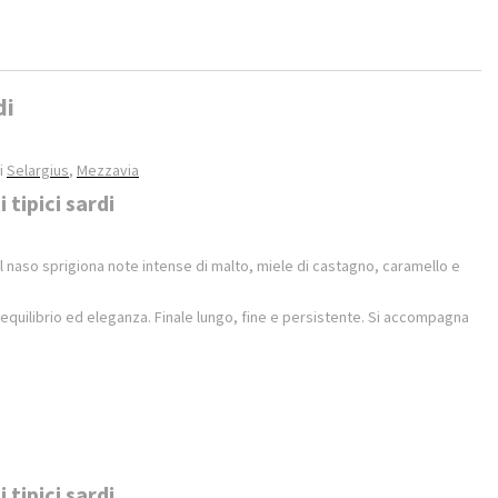
di
di
Selargius
,
Mezzavia
 tipici sardi
Al naso sprigiona note intense di malto, miele di castagno, caramello e
 equilibrio ed eleganza. Finale lungo, fine e persistente. Si accompagna
 tipici sardi