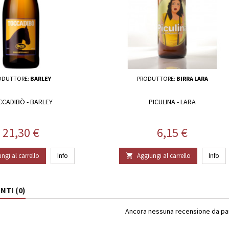
ODUTTORE:
BARLEY
PRODUTTORE:
BIRRA LARA
CADIBÒ - BARLEY
PICULINA - LARA
Prezzo
Prezzo
21,30 €
6,15 €
ngi al carrello
Info
Aggiungi al carrello
Info

TI (0)
Ancora nessuna recensione da part