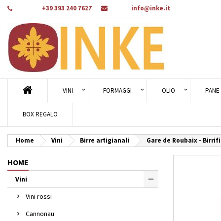
Telefono:
+39 393 240 7627
E-mail:
info@inke.it
Ag
Cr
A
add_circle_outline
Dev
Nom
des
VINI
FORMAGGI
OLIO
PANE 
BOX REGALO
Home
Vini
Birre artigianali
Gare de Roubaix - Birrif
HOME
Vini
Vini rossi
Cannonau