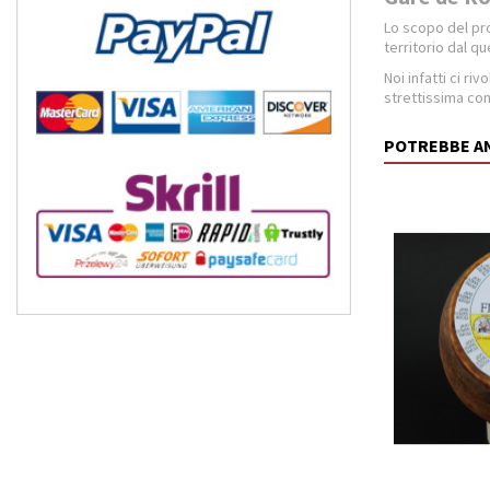
Lo scopo del p
territorio dal 
Noi infatti ci ri
strettissima con
POTREBBE A