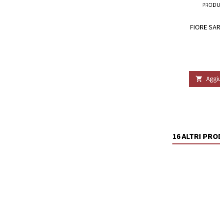
PRODU
FIORE SA
Aggiu

16 ALTRI PR