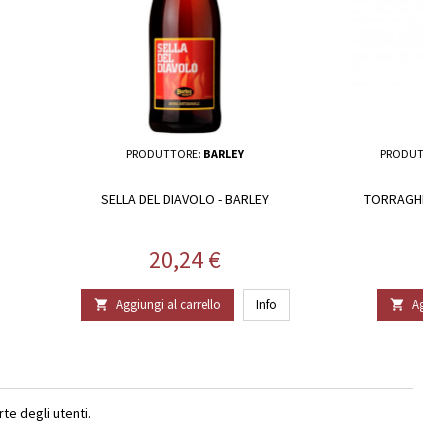
PRODUTTORE:
BARLEY
PRODUTTOR
SELLA DEL DIAVOLO - BARLEY
TORRAGHETTAI
Prezzo
20,24 €
Aggiungi al carrello
Info
Aggiun


e degli utenti.