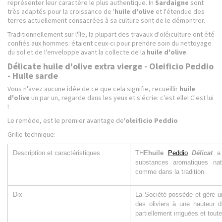
représenter leur caractère le plus authentique. In
Sardaigne
sont
très adaptés pour la croissance de '
huile d'olive
et l'étendue des
terres actuellement consacrées à sa culture sont de le démontrer.
Traditionnellement sur l'île, la plupart des travaux d'oléiculture ont été
confiés aux hommes: étaient ceux-ci pour prendre soin du nettoyage
du sol et de l'enveloppe avant la collecte de la
huile d'olive
.
Délicate huile d'olive extra vierge - Oleificio Peddio
- Huile sarde
Vous n'avez aucune idée de ce que cela signifie, recueillir
huile
d'olive
un par un, regarde dans les yeux et s'écrie: c'est elle! C'est lui
!
Le remède, est le premier avantage de'
oleificio Peddio
Grille technique:
Description et caractéristiques
THE
huile
Peddio
Délicat
a
substances aromatiques nat
comme dans la tradition.
Dix
La Société possède et gère un
des oliviers à une hauteur 
partiellement irriguées et tou