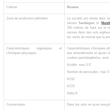
Cultivar
Bosana
Zone de production pétrolière
La société est située dans la 
oliviers
Sardaigne
: le ”
Monti
250 mètres de haut sur le ni
racines dans des sols argileux 
les vents du mistral que la pr
Caractéristiques organiques et
Caractéristiques chimiques p
chimiques-physiques
aux amendements et ajouts ult
couleur jaune/paglierino, avec
Acidité: max 0.5°
Nombre de peroxydes: max 0
K232:
K270:
Delta K:
Conservation
Dans les silos en acier inoxyd