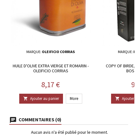
MARQUE:
OLEIFICIO CORRIAS
MARQUE:
FR
HUILE D'OLIVE EXTRA VIERGE ET ROMARIN -
COPY OF BIRDE, 
OLEIFICIO CORRIAS
BOSAN
Prix
Pr
8,17 €
93
Ajouter au panier
More
Ajouter au


COMMENTAIRES (0)
Aucun avis n'a été publié pour le moment.