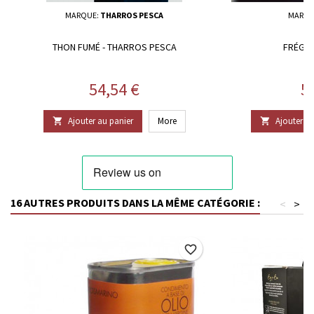
MARQUE:
THARROS PESCA
MARQU
THON FUMÉ - THARROS PESCA
FRÉGUL
Prix
Pr
54,54 €
5
Ajouter au panier
More
Ajouter au


16 AUTRES PRODUITS DANS LA MÊME CATÉGORIE :
<
>
favorite_border