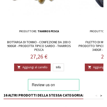
PRODUTTORE:
THARROS PESCA
PRODUTTORE
BOTTARGA DI TONNO - CONFEZIONE DA 200 O
FILETTO DI MU
900GR - PRODOTTA TIPICO SARDO - THARROS
PRODOTTO TIPICO 
PESCA
340GR - 
Prezzo
Pr
27,26 €
25
Aggiungi al carrello
Info
Aggiungi al


16 ALTRI PRODOTTI DELLA STESSA CATEGORIA:
<
>