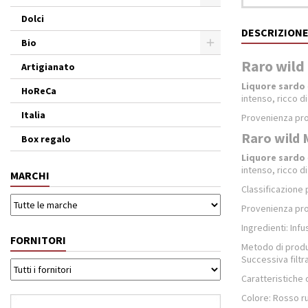
Dolci
DESCRIZION
Bio
Raro wild 
Artigianato
Liquore sardo
HoReCa
intenso, ricco d
Italia
Provenienza pr
Raro wild M
Box regalo
Liquore sardo
intenso, ricco d
MARCHI
Classificazione
Provenienza pr
Ingredienti: Infu
FORNITORI
Metodo di produz
Successiva filt
Caratteristiche 
Colore: Rosso ru