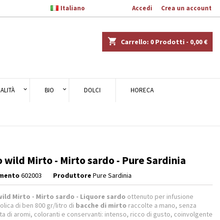

Italiano
Benvenuto,
Accedi
o
Crea un account
×
×
×
shopping_cart
Carrello:
0
Prodotti - 0,00 €
ALITÀ
BIO
DOLCI
HORECA
i
i
 wild Mirto - Mirto sardo - Pure Sardinia
imento
602003
Produttore
Pure Sardinia
ild Mirto - Mirto sardo -
Liquore sardo
ottenuto per infusione
olica di ben 800 gr/litro di
bacche di mirto
raccolte a mano, senza
a di aromi, coloranti e conservanti: intenso, ricco di gusto, coinvolgente