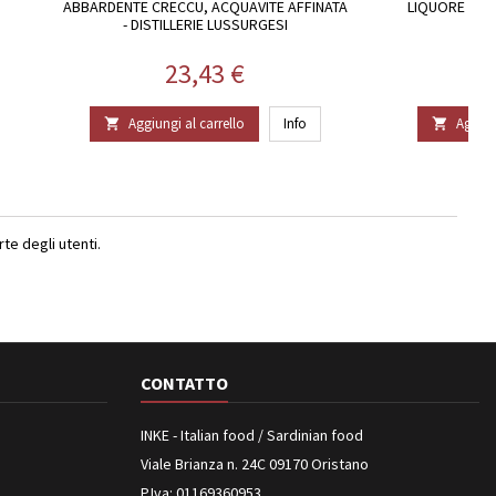
ABBARDENTE CRECCU, ACQUAVITE AFFINATA
LIQUORE DI LI
- DISTILLERIE LUSSURGESI
Prezzo
23,43 €
Aggiungi al carrello
Info
Aggiun


e degli utenti.
CONTATTO
INKE - Italian food / Sardinian food
Viale Brianza n. 24C 09170 Oristano
P.Iva: 01169360953