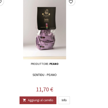
border
favorite_border
PRODUTTORE:
PEANO
SENTIDU - PEANO
Prezzo
11,70 €
Aggiungi al carrello
Info
