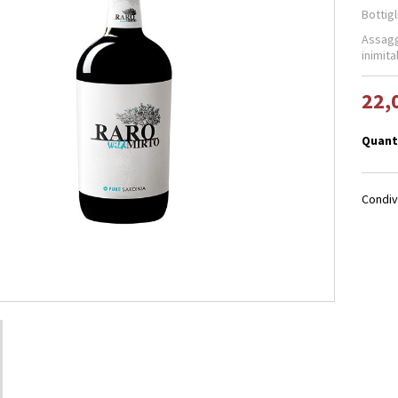
Bottigl
Assagg
inimita
22,
Quant
Condiv