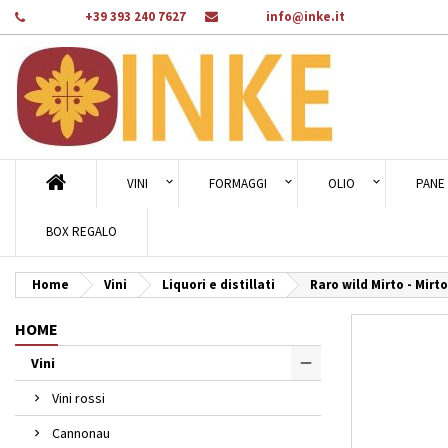
Telefono:
+39 393 240 7627
E-mail:
info@inke.it
Ag
Cr
A
add_circle_outline
Dev
Nom
des
VINI
FORMAGGI
OLIO
PANE 
BOX REGALO
Home
Vini
Liquori e distillati
Raro wild Mirto - Mirt
HOME
Vini
Vini rossi
Cannonau