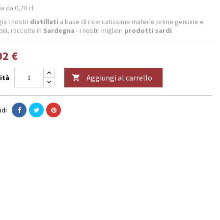
ia da 0,70 cl
ia i nostri
distillati
a base di ricercatissime materie prime genuine e
bili, raccolte in
Sardegna
- i nostri migliori
prodotti sardi
02 €
Aggiungi al carrello
ità

idi