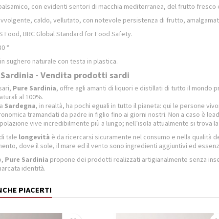
alsamico, con evidenti sentori di macchia mediterranea, del frutto fresco e
avvolgente, caldo, vellutato, con notevole persistenza di frutto, amalgama
IFS Food, BRC Global Standard for Food Safety.
30 °
in sughero naturale con testa in plastica.
 Sardinia - Vendita prodotti sardi
sari,
Pure Sardinia
, offre agli amanti di liquori e distillati di tutto il mond
aturali al 100%.
la
Sardegna
, in realtà, ha pochi eguali in tutto il pianeta: qui le persone viv
onomica tramandati da padre in figlio fino ai giorni nostri. Non a caso è lea
polazione vive incredibilmente più a lungo; nell’isola attualmente si trova l
di tale
longevità
è da ricercarsi sicuramente nel consumo e nella qualità de
mento, dove il sole, il mare ed il vento sono ingredienti aggiuntivi ed essen
o,
Pure Sardinia
propone dei prodotti realizzati artigianalmente senza insegu
arcata identità.
NCHE PIACERTI