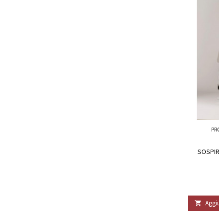
PR
SOSPIR
Aggiu
