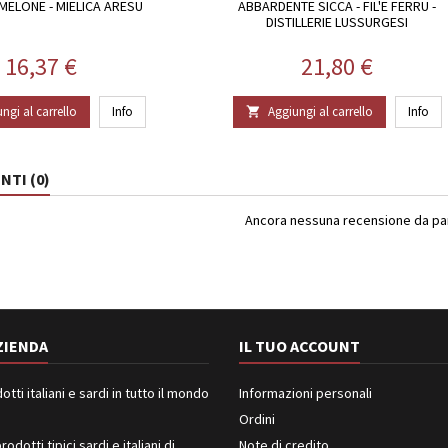
MELONE - MIELICA ARESU
ABBARDENTE SICCA - FIL'E FERRU -
DISTILLERIE LUSSURGESI
Prezzo
Prezzo
16,37 €
21,80 €
ngi al carrello
Info
Aggiungi al carrello
Info

TI (0)
Ancora nessuna recensione da part
ZIENDA
IL TUO ACCOUNT
ti italiani e sardi in tutto il mondo
Informazioni personali
Ordini
rodotti tipici sardi e italiani di
Note di credito