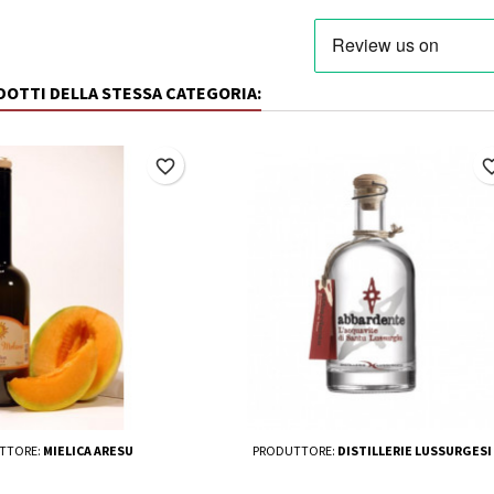
ODOTTI DELLA STESSA CATEGORIA:
favorite_border
favorite_
TTORE:
MIELICA ARESU
PRODUTTORE:
DISTILLERIE LUSSURGESI