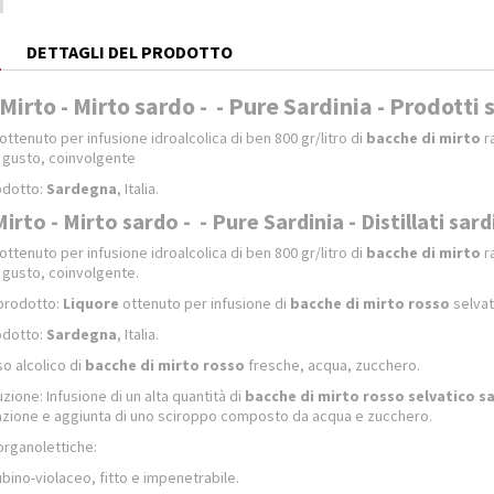
E
DETTAGLI DEL PRODOTTO
Mirto - Mirto sardo - - Pure Sardinia - Prodotti 
ottenuto per infusione idroalcolica di ben 800 gr/litro di
bacche di mirto
ra
i gusto, coinvolgente
odotto:
Sardegna
, Italia.
irto - Mirto sardo - - Pure Sardinia - Distillati sard
ottenuto per infusione idroalcolica di ben 800 gr/litro di
bacche di mirto
ra
i gusto, coinvolgente.
 prodotto:
Liquore
ottenuto per infusione di
bacche di mirto rosso
selvat
odotto:
Sardegna
, Italia.
so alcolico di
bacche di mirto rosso
fresche, acqua, zucchero.
ione: Infusione di un alta quantità di
bacche di mirto rosso selvatico s
razione e aggiunta di uno sciroppo composto da acqua e zucchero.
organolettiche:
bino-violaceo, fitto e impenetrabile.