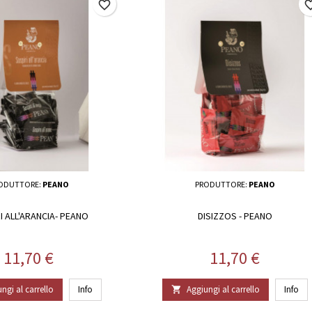
favorite_border
favorite_
ODUTTORE:
PEANO
PRODUTTORE:
PEANO
I ALL'ARANCIA- PEANO
DISIZZOS - PEANO
Prezzo
Prezzo
11,70 €
11,70 €
ngi al carrello
Info
Aggiungi al carrello
Info
