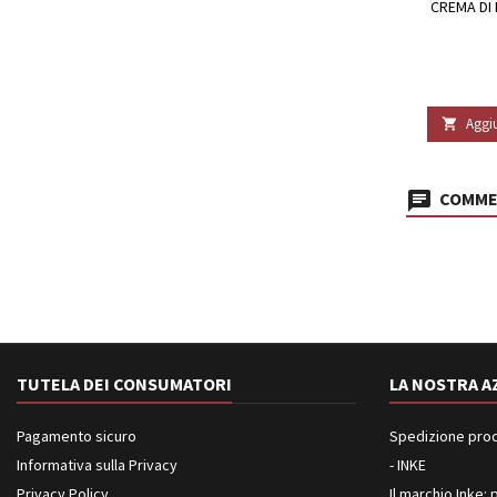
CREMA DI 
Aggiu

COMMEN
TUTELA DEI CONSUMATORI
LA NOSTRA A
Pagamento sicuro
Spedizione prodot
Informativa sulla Privacy
- INKE
Privacy Policy
Il marchio Inke: p