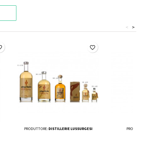
<
>
border
favorite_border
PRODUTTORE:
DISTILLERIE LUSSURGESI
PRODUT