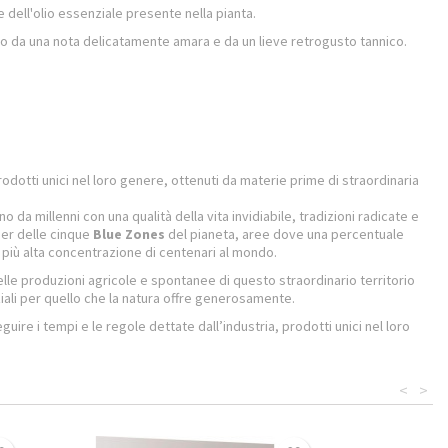
 dell'olio essenziale presente nella pianta.
to da una nota delicatamente amara e da un lieve retrogusto tannico.
o prodotti unici nel loro genere, ottenuti da materie prime di straordinaria
ono da millenni con una qualità della vita invidiabile, tradizioni radicate e
der delle cinque
Blue Zones
del pianeta, aree dove una percentuale
a più alta concentrazione di centenari al mondo.
lle produzioni agricole e spontanee di questo straordinario territorio
ziali per quello che la natura offre generosamente.
ire i tempi e le regole dettate dall’industria, prodotti unici nel loro
<
>