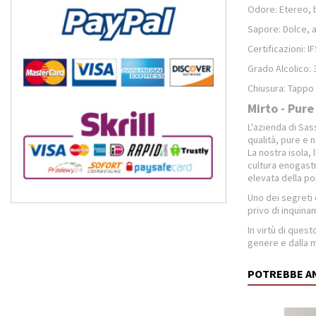
Odore: Etereo, b
Sapore: Dolce, 
Certificazioni: 
Grado Alcolico: 
Chiusura: Tappo 
Mirto - Pure
L'azienda di Sas
qualità, pure e n
La nostra isola, 
cultura enogastr
elevata della po
Uno dei segreti 
privo di inquina
In virtù di quest
genere e dalla m
POTREBBE A