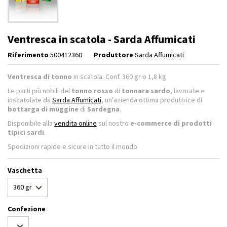
Ventresca in scatola - Sarda Affumicati
Riferimento
500412360
Produttore
Sarda Affumicati
Ventresca di tonno
in scatola. Conf. 360 gr o 1,8 kg
Le parti più nobili del
tonno rosso
di
tonnara sardo
, lavorate e
inscatolate da
Sarda Affumicati
, un'azienda ottima produttrice di
bottarga di muggine
di
Sardegna
.
Disponibile alla
vendita online
sul nostro
e-commerce di prodotti
tipici sardi
.
Spedizioni rapide e sicure in tutto il mondo
Vaschetta
Confezione