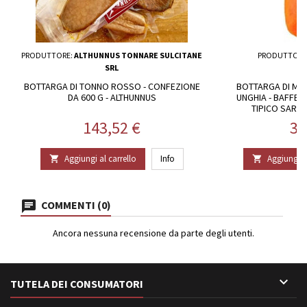
PRODUTTORE:
ALTHUNNUS TONNARE SULCITANE
PRODUTTORE
SRL
BOTTARGA DI TONNO ROSSO - CONFEZIONE
BOTTARGA DI MU
DA 600 G - ALTHUNNUS
UNGHIA - BAFFE 
TIPICO SARDO
Prezzo
Pr
143,52 €
39
Aggiungi al carrello
Info
Aggiungi al


COMMENTI (0)
Ancora nessuna recensione da parte degli utenti.

TUTELA DEI CONSUMATORI