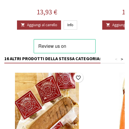
Prezzo
Pr
13,93 €
19
Aggiungi al carrello
Info
Aggiungi al


16 ALTRI PRODOTTI DELLA STESSA CATEGORIA:
<
>
favorite_border