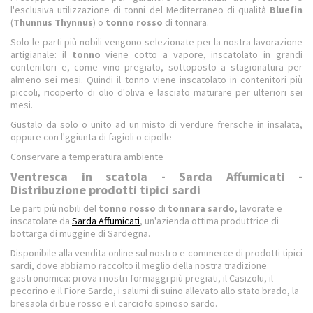
l'esclusiva utilizzazione di tonni del Mediterraneo di qualità
Bluefin
(
Thunnus Thynnus
) o
tonno rosso
di tonnara.
Solo le parti più nobili vengono selezionate per la nostra lavorazione
artigianale: il
tonno
viene cotto a vapore, inscatolato in grandi
contenitori e, come vino pregiato, sottoposto a stagionatura per
almeno sei mesi. Quindi il tonno viene inscatolato in contenitori più
piccoli, ricoperto di olio d'oliva e lasciato maturare per ulteriori sei
mesi.
Gustalo da solo o unito ad un misto di verdure frersche in insalata,
oppure con l'ggiunta di fagioli o cipolle
Conservare a temperatura ambiente
Ventresca in scatola - Sarda Affumicati -
Distribuzione prodotti tipici sardi
Le parti più nobili del
tonno rosso
di
tonnara sardo
, lavorate e
inscatolate da
Sarda Affumicati
, un'azienda ottima produttrice di
bottarga di muggine di Sardegna.
Disponibile alla vendita online sul nostro e-commerce di prodotti tipici
sardi, dove abbiamo raccolto il meglio della nostra tradizione
gastronomica: prova i nostri formaggi più pregiati, il Casizolu, il
pecorino e il Fiore Sardo, i salumi di suino allevato allo stato brado, la
bresaola di bue rosso e il carciofo spinoso sardo.