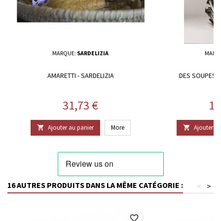
MARQUE:
SARDELIZIA
MARQ
AMARETTI - SARDELIZIA
DES SOUPES D
Prix
Pr
31,73 €
11
Ajouter au panier
More
Ajouter au


16 AUTRES PRODUITS DANS LA MÊME CATÉGORIE :
<
>
favorite_border