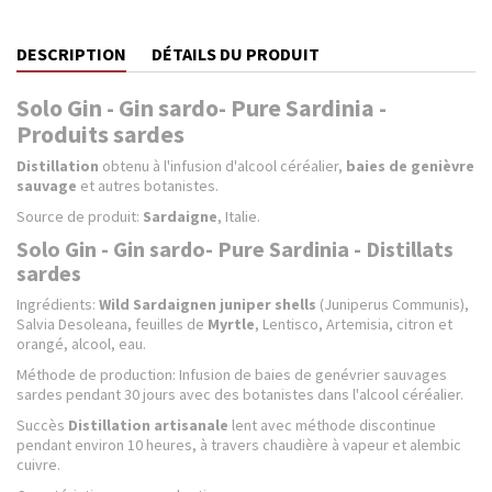
DESCRIPTION
DÉTAILS DU PRODUIT
Solo Gin - Gin sardo- Pure Sardinia -
Produits sardes
Distillation
obtenu à l'infusion d'alcool céréalier,
baies de genièvre
sauvage
et autres botanistes.
Source de produit:
Sardaigne
, Italie.
Solo Gin - Gin sardo- Pure Sardinia - Distillats
sardes
Ingrédients:
Wild Sardaignen juniper shells
(Juniperus Communis),
Salvia Desoleana, feuilles de
Myrtle
, Lentisco, Artemisia, citron et
orangé, alcool, eau.
Méthode de production: Infusion de baies de genévrier sauvages
sardes pendant 30 jours avec des botanistes dans l'alcool céréalier.
Succès
Distillation artisanale
lent avec méthode discontinue
pendant environ 10 heures, à travers chaudière à vapeur et alembic
cuivre.