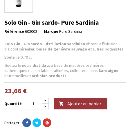
Solo Gin - Gin sardo- Pure Sardinia
Référence
602002
Marque
Pure Sardinia
Solo Gin - Gin sardo -
Distillation
sardinian
obtenu à l'infusion
d'alcool céréalier,
baies de genièvre sauvage
et autres botanistes.
Bouteille 0,70 cl
Goûtez le nôtre
distillats
à base de matières premières
authentiques et inimitables raffinées, collectées dans
Sardaigne
-
notre meilleur
sardinian products
23,66 €
Ajouter au panier
Quantité

Partager