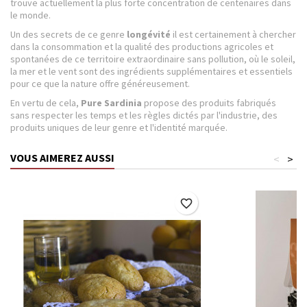
trouve actuellement la plus forte concentration de centenaires dans
le monde.
Un des secrets de ce genre
longévité
il est certainement à chercher
dans la consommation et la qualité des productions agricoles et
spontanées de ce territoire extraordinaire sans pollution, où le soleil,
la mer et le vent sont des ingrédients supplémentaires et essentiels
pour ce que la nature offre généreusement.
En vertu de cela,
Pure Sardinia
propose des produits fabriqués
sans respecter les temps et les règles dictés par l'industrie, des
produits uniques de leur genre et l'identité marquée.
VOUS AIMEREZ AUSSI
<
>
favorite_border