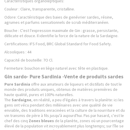
Caractéristiques organoleptiques:
Couleur : Claire, transparente, cristalline.
Odore: Caractéristique des baies de genévrier sardes, résine,
agrumes et parfums sensationnels de scrub méditerranéen.
Bouche : C'est l'expression maximale de Gin : grasse, persistante,
délicate et douce. Il identifie la force de la nature de la Sardaigne.
Certifications: IFS Food, BRC Global Standard for Food Safety.
Alcooliques : 44
Capacité de bouteille: 7O Cl.
Fermeture: bouchon en liège naturel avec tête en plastique.
Gin sardo- Pure Sardinia -Vente de produits sardes
Pure Sardinia
offre aux amateurs de liqueurs et distillats de tout le
monde des produits uniques, obtenus de matières premières de
haute qualité, pures et 100% naturelles.
The
Sardaigne
, en réalité, a peu d'égales à travers la planète: ici les
gens ont vécu pendant des millénaires avec une qualité de vie
enviable, des traditions enracinées et la culture de la nourriture et du
vin transmis de père à fils jusqu'à aujourd'hui. Pas par hasard, c'est le
chef des cinq
Zones bleues
de la planète, zones où un pourcentage
élevé de la population vit incroyablement plus longtemps; sur l'île se