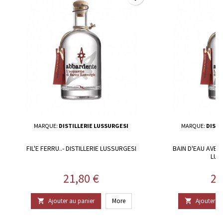
MARQUE:
DISTILLERIE LUSSURGESI
MARQUE:
DISTI
FIL'E FERRU..- DISTILLERIE LUSSURGESI
BAIN D'EAU AVEC 
LUS
Prix
Pr
21,80 €
21
Ajouter au panier
More
Ajouter au

