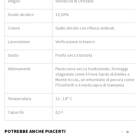
Vitigno
Vernaccia di Oristano
Grado alcolico
15,50%
Colore
Giallo dorato con riflessi ambrati
Lavorazione
Vinificazione in bianco
Gusto
Frutta secca tostata
Abbinamenti
Pasticceria secca tradizionale, formaggi
stagionati come il Fiore Sardo di Erkiles o
Monte Accas, un erborinato di pecora come
l'Ovinforth o il mistocapra di Siamanna
Temperatura
12 - 14° C
Capacità
0,5 l
POTREBBE ANCHE PIACERTI
<
>