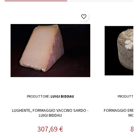
favorite_border
PRODUTTORE:
LUIGI BIDDAU
PRODUTTOR
LUGHENTE, FORMAGGIO VACCINO SARDO -
FORMAGGIO ERBOR
LUIGI BIDDAU
MONT
Prezzo
Pr
307,69 €
81