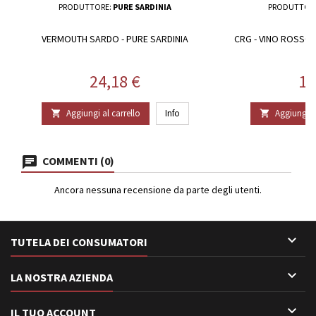
PRODUTTORE:
PURE SARDINIA
PRODUTTOR
VERMOUTH SARDO - PURE SARDINIA
CRG - VINO ROSS
Prezzo
Pr
24,18 €
15
Aggiungi al carrello
Info
Aggiungi al


COMMENTI (0)
Ancora nessuna recensione da parte degli utenti.

TUTELA DEI CONSUMATORI

LA NOSTRA AZIENDA

IL TUO ACCOUNT