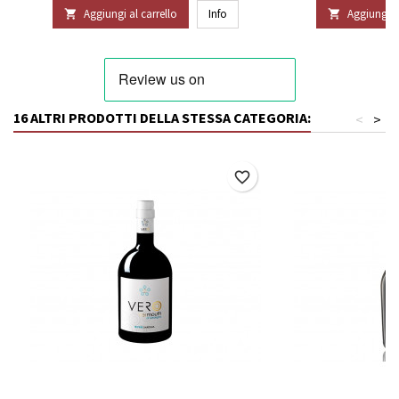
Aggiungi al carrello
Info
Aggiungi al


16 ALTRI PRODOTTI DELLA STESSA CATEGORIA:
<
>
favorite_border