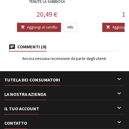
TENUTE LA SABBIOSA
Prezzo
Pr
20,49 €
15
Aggiungi al carrello
Info
Aggiungi al


COMMENTI (0)
Ancora nessuna recensione da parte degli utenti.

TUTELA DEI CONSUMATORI

LA NOSTRA AZIENDA

IL TUO ACCOUNT

CONTATTO