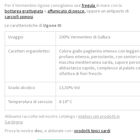
Per il Vermentino Ugone consigliamo una
fregula
di mare con la
bottarga grattugiata
o
affumicato di pesce,
oppure un antipasto di
carciofi spinosi
Le caratteristiche di
Ugone III
Uvaggio
100% Vermentino di Gallura
Caratteri organolettici
Colore giallo paglierino intenso con leggeri 
profuno intenso, persistente, con sentori v
macchia mediterranea sarda, sapore persi
abbastanza sapido, complesso al palato co
olfattiva di fiori freschi.
Grado alcolico
13,50% Vol
Temperatura di servizio
8-10° C
Abbiamo raccolto nel nostro catalogo i
migliori vini prodotti in
Sardegna
Prova le nostre
doc
, e abbinale con i
prodotti tipici sardi