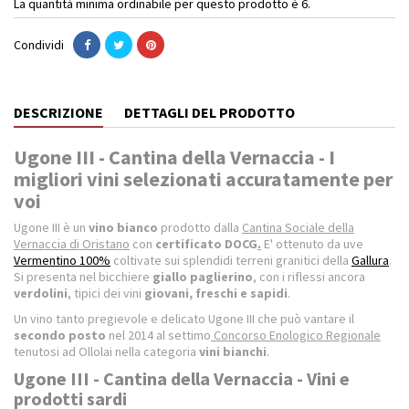
La quantità minima ordinabile per questo prodotto è 6.
Condividi
DESCRIZIONE
DETTAGLI DEL PRODOTTO
Ugone III - Cantina della Vernaccia - I
migliori vini selezionati accuratamente per
voi
Ugone III è un
vino bianco
prodotto dalla
Cantina Sociale della
Vernaccia di Oristano
con
certificato DOCG
.
E' ottenuto da uve
Vermentino 100%
coltivate sui splendidi terreni granitici della
Gallura
.
Si presenta nel bicchiere
giallo paglierino
, con i riflessi ancora
verdolini
, tipici dei vini
giovani, freschi e sapidi
.
Un vino tanto pregievole e delicato Ugone III che può vantare il
secondo posto
nel 2014 al settimo
Concorso Enologico Regionale
tenutosi ad Ollolai nella categoria
vini bianchi
.
Ugone III - Cantina della Vernaccia - Vini e
prodotti sardi