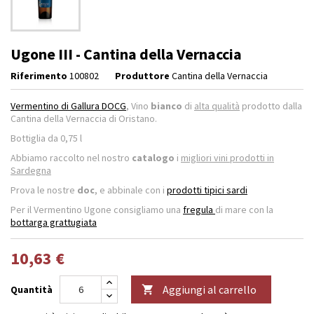
Ugone III - Cantina della Vernaccia
Riferimento
100802
Produttore
Cantina della Vernaccia
Vermentino di Gallura DOCG
, Vino
bianco
di
alta qualità
prodotto dalla
Cantina della Vernaccia di Oristano.
Bottiglia da 0,75 l
Abbiamo raccolto nel nostro
catalogo
i
migliori vini prodotti in
Sardegna
Prova le nostre
doc
, e abbinale con i
prodotti tipici sardi
Per il Vermentino Ugone consigliamo una
fregula
di mare con la
bottarga grattugiata
10,63 €
Aggiungi al carrello
Quantità
