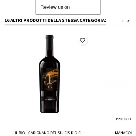
16 ALTRI PRODOTTI DELLA STESSA CATEGORIA:
<
>
favorite_border
PRODUTTOR
IL BIO - CARIGNANO DEL SULCIS D.O.C. -
MANACORO 