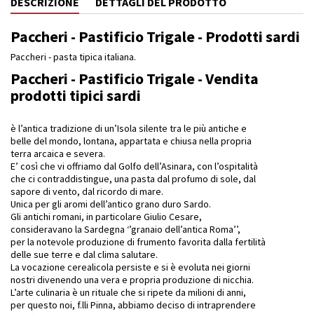
DESCRIZIONE
DETTAGLI DEL PRODOTTO
Paccheri - Pastificio Trigale - Prodotti sardi
Paccheri - pasta tipica italiana.
Paccheri - Pastificio Trigale - Vendita
prodotti tipici sardi
è l’antica tradizione di un’Isola silente tra le più antiche e
belle del mondo, lontana, appartata e chiusa nella propria
terra arcaica e severa.
E’ così che vi offriamo dal Golfo dell’Asinara, con l’ospitalità
che ci contraddistingue, una pasta dal profumo di sole, dal
sapore di vento, dal ricordo di mare.
Unica per gli aromi dell’antico grano duro Sardo.
Gli antichi romani, in particolare Giulio Cesare,
consideravano la Sardegna ‘’granaio dell’antica Roma’’,
per la notevole produzione di frumento favorita dalla fertilità
delle sue terre e dal clima salutare.
La vocazione cerealicola persiste e si è evoluta nei giorni
nostri divenendo una vera e propria produzione di nicchia.
L’arte culinaria è un rituale che si ripete da milioni di anni,
per questo noi, f.lli Pinna, abbiamo deciso di intraprendere