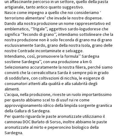
un affascinante percorso in un settore, quello della pasta
artigianale, tanto antico quanto suggestivo.
Nasce come impegno a quello che noi consideriamo ‘
terrorismo alimentare’ che invade le nostre dispense.
Dando alla nostra produzione un nome rappresentativo ed
emblematico, ‘’Trigale’’, aggettivo sardo-logudorese che
significa ‘’fecondo di grano’’, intendiamo sottolineare che la
nostra produzione non è solo feconda di grano ma di grano
esclusivamente Sardo, grano della nostra Isola, grano delle
nostre Contrade incontaminate e selvagge.
Intendiamo, così, promuovere la formula’’ Sardegna
sostiene Sardegna’’, con una produzione a km 0.
Selezioniamo accuratamente la nostra filiera, perché siamo
convinti che la cerealicoltura Sarda è sempre più in grado
di soddisfare, con coltivazioni di nicchia, le esigenze di
consumatori attenti alla qualità e alla salubrità degli
alimenti.
L’acqua, nella produzione, riveste un ruolo importantissimo
per questo abbiamo scel to di usuf rui re come
approvvigionamento idrico della limpida sorgente granitica
della Gallura di Sardegna.
Per quanto riguarda le paste aromatizzate utilizziamo il
cannonau DOC Burlato di Sorso, inoltre abbiamo le paste
aromatizzate al mirto e peperoncino biologico della
Sardegna.