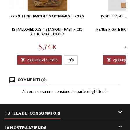
PRODUTTORE:
PASTIFICIO ARTIGIANO LUXORO
PRODUTTORE:
IL 
IS MALLOREDDUS 4 STAGIONI - PASTIFICIO
PENNE RIGATE BIO -
ARTIGIANO LUXORO
Prezzo
P
5,74 €
4
Aggiungi al carrello
Info
Aggiungi al


COMMENTI (0)
Ancora nessuna recensione da parte degli utenti.

TUTELA DEI CONSUMATORI

LA NOSTRA AZIENDA