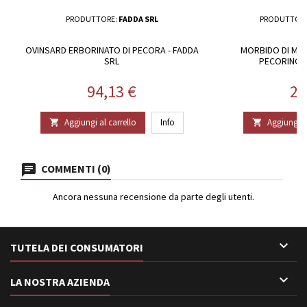
PRODUTTORE:
FADDA SRL
PRODUTTOR
OVINSARD ERBORINATO DI PECORA - FADDA
MORBIDO DI MA
SRL
PECORINO 
Prezzo
Pr
94,13 €
24
Aggiungi al carrello
Info
Aggiungi al


COMMENTI (0)
Ancora nessuna recensione da parte degli utenti.

TUTELA DEI CONSUMATORI

LA NOSTRA AZIENDA