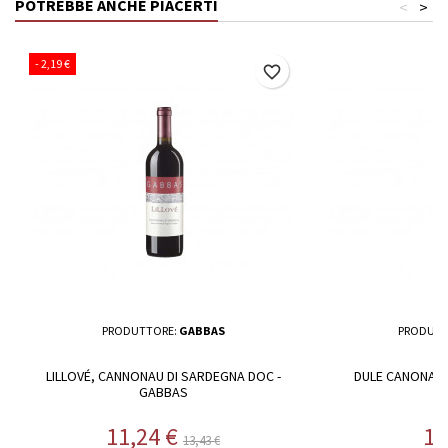
POTREBBE ANCHE PIACERTI
<
>
- 2,19 €
favorite_border
PRODUTTORE:
GABBAS
PRODUTT
LILLOVÉ, CANNONAU DI SARDEGNA DOC -
DULE CANONAU 
GABBAS
Prezzo
Prezzo base
Pr
11,24 €
19
13,43 €